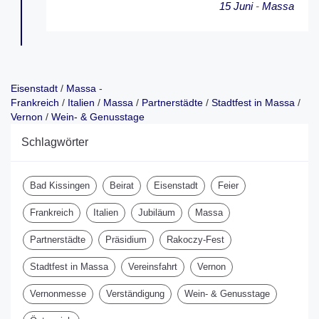
15 Juni
-
Massa
Eisenstadt
/
Massa
-
Frankreich
/
Italien
/
Massa
/
Partnerstädte
/
Stadtfest in Massa
/
Vernon
/
Wein- & Genusstage
Schlagwörter
Bad Kissingen
Beirat
Eisenstadt
Feier
Frankreich
Italien
Jubiläum
Massa
Partnerstädte
Präsidium
Rakoczy-Fest
Stadtfest in Massa
Vereinsfahrt
Vernon
Vernonmesse
Verständigung
Wein- & Genusstage